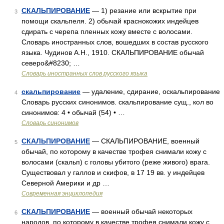
СКАЛЬПИРОВАНИЕ
— 1) резание или вскрытие при
3
помощи скальпеля. 2) обычай краснокожих индейцев
сдирать с черепа пленных кожу вместе с волосами.
Словарь иностранных слов, вошедших в состав русского
языка. Чудинов А.Н., 1910. СКАЛЬПИРОВАНИЕ обычай
северо&#8230; …
Словарь иностранных слов русского языка
скальпирование
— удаление, сдирание, оскальпирование
4
Словарь русских синонимов. скальпирование сущ., кол во
синонимов: 4 • обычай (54) • …
Словарь синонимов
СКАЛЬПИРОВАНИЕ
— СКАЛЬПИРОВАНИЕ, военный
5
обычай, по которому в качестве трофея снимали кожу с
волосами (скальп) с головы убитого (реже живого) врага.
Существовал у галлов и скифов, в 17 19 вв. у индейцев
Северной Америки и др …
Современная энциклопедия
СКАЛЬПИРОВАНИЕ
— военный обычай некоторых
6
народов, по которому в качестве трофея снимали кожу с