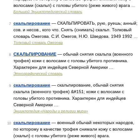
волосами (скальп) с головы убитого (реже живого) врага …
Большой Энциклопедический словарь
скальпирование
— СКАЛЬПИРОВАТЬ, рую, руешь; анный;
7
сов. и несов., кого что. Снять (снимать) скальп. Толковый
словарь Ожегова. С.И. Ожегов, Н.Ю. Шведова. 1949 1992 …
Толковый словарь Ожегова
СКАЛЬПИРОВАНИЕ
— обычай снятия скальпа (военного
8
трофея) кожи с волосами с головы убитого противника.
Характерен для индейцев Северной Америки …
Этнографический словарь
скальпирование
— скальпирование, обычай снятия
9
скальпа (военного трофея) &#151; кожи с волосами с
головы убитого противника. Характерен для индейцев
Северной Америки …
Энциклопедия «Народы и религии мира»
скальпирование
— военный обычай некоторых народов,
10
по которому в качестве трофея снимали кожу с волосами
(скальп) с головы убитого (реже живого) врага.